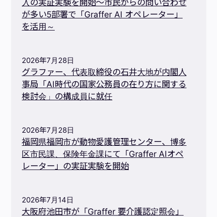
入の実証実験を開始～市民からの問い合わせ
が多い5部署で「Graffer AI オペレーター」
を活用～
2026年7月28日
グラファー、代表取締役の石井大地が内閣人
事局「AI時代の国家公務員の在り方に関する
検討会」の構成員に就任
2026年7月28日
福岡県福岡市が動物愛護管理センター、博多
区市民課、保険年金課にて「Graffer AIオペ
レーター」の実証実験を開始
2026年7月14日
大阪府池田市が「Graffer 要介護認定照会」