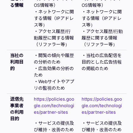
る情報
OS情報等）
OS情報等）
・ネットワークに関
・ネットワークに関
する情報（IPアドレ
する情報（IPアドレ
ス等）
ス等）
・アクセス履歴/行
・アクセス履歴/行動
動履歴に関する情報
履歴に関する情報
（リファラー等）
（リファラー等）
当社の
・閲覧の傾向や履歴
・当社の広告配信を
利用目
の分析のため
目的とした広告情報
的
・広告効果の分析の
の掲載のため
ため
・Webサイトやアプ
リの監視のため
送信先
https://policies.goo
https://policies.goo
事業者
gle.com/technologi
gle.com/technologi
の利用
es/partner-sites
es/partner-sites
目的
・サービスの提供及
・サービスの提供及
び維持・改善のため
び維持・改善のため