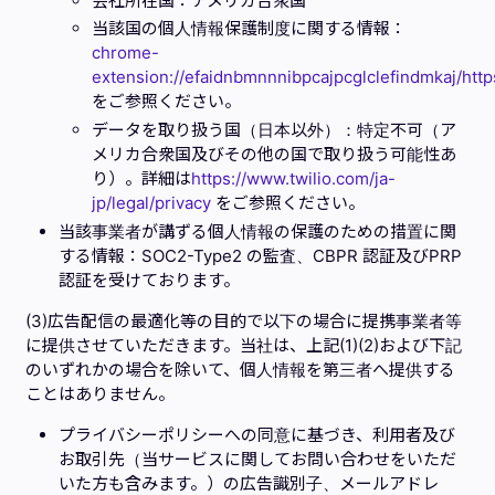
会社所在国：アメリカ合衆国
当該国の個人情報保護制度に関する情報：
chrome-
extension://efaidnbmnnnibpcajpcglclefindmkaj/http
をご参照ください。
データを取り扱う国（日本以外）：特定不可（ア
メリカ合衆国及びその他の国で取り扱う可能性あ
り）。詳細は
https://www.twilio.com/ja-
jp/legal/privacy
をご参照ください。
当該事業者が講ずる個人情報の保護のための措置に関
する情報：SOC2-Type2 の監査、CBPR 認証及びPRP
認証を受けております。
(3)広告配信の最適化等の目的で以下の場合に提携事業者等
に提供させていただきます。当社は、上記(1)(2)および下記
のいずれかの場合を除いて、個人情報を第三者へ提供する
ことはありません。
プライバシーポリシーへの同意に基づき、利用者及び
お取引先（当サービスに関してお問い合わせをいただ
いた方も含みます。）の広告識別子、メールアドレ