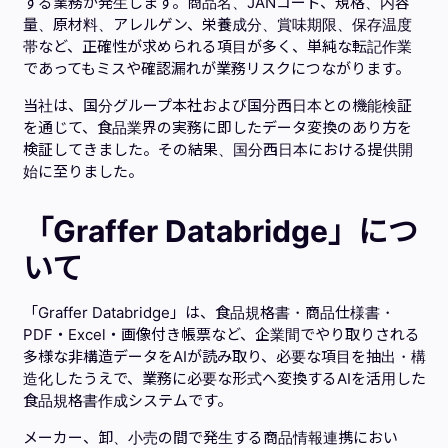
する業務が発生します。商品名、JANコード、規格、内容
量、原材料、アレルゲン、栄養成分、賞味期限、保存温度
帯など、正確性が求められる項目が多く、単純な転記作業
であってもミスや確認漏れが業務リスクにつながります。
当社は、国分グループ本社および国分西日本との機能検証
を通じて、食品業界の実務に即したデータ変換のあり方を
検証してきました。その結果、国分西日本における提供開
始に至りました。
「Graffer Databridge」につ
いて
「Graffer Databridge」は、食品規格書・商品仕様書・
PDF・Excel・画像付き帳票など、企業間でやり取りされる
多様な非構造データをAIが読み取り、必要な項目を抽出・構
造化したうえで、業務に必要な形式へ変換するAIを活用した
食品規格書作成システムです。
メーカー、卸、小売の間で発生する商品情報連携におい