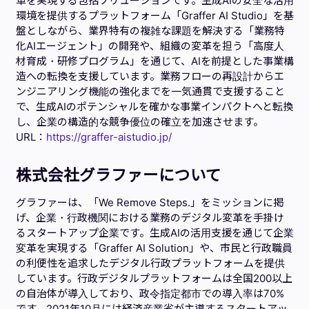
革を実現する包括ソリューションです。生成AIの安全な活用
環境を提供するプラットフォーム「Graffer AI Studio」を基
盤としながら、業界特有の複雑な課題を解決する「業務特
化AIエージェント」の開発や、組織の変革を担う「高度人
材育成・研修プログラム」を通じて、AIを前提とした事業構
造への転換を支援しています。業務フローの再設計からエ
ンジニアリング機能の強化までを一気通貫で支援すること
で、生成AIのポテンシャルを確かな事業インパクトへと転換
し、企業の構造的な競争優位の確立を加速させます。
URL：
https://graffer-aistudio.jp/
株式会社グラファーについて
グラファーは、「We Remove Steps.」をミッションに掲
げ、企業・行政機関における業務のデジタル変革を手掛け
るスタートアップ企業です。生成AIの活用支援を通じて企業
変革を実現する「Graffer AI Solution」や、市民と行政職員
の利便性を追求したデジタル行政プラットフォームを提供
しています。行政デジタルプラットフォームは全国200以上
の自治体が導入しており、政令指定都市での導入率は70%
です。2021年10月には経済産業省が主導するスタートアッ